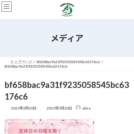
コ
ナ
ン
ビ
テ
ゲ
ン
ー
ツ
シ
へ
ョ
メディア
ス
ン
キ
に
ッ
移
プ
動
トップページ
bf658bac9a31f9235058545bc63176c6
bf658bac9a31f9235058545bc63176c6
bf658bac9a31f9235058545bc63
176c6
最
2023年3月20日
2023年3月20日
akira
終
更
新
日
時