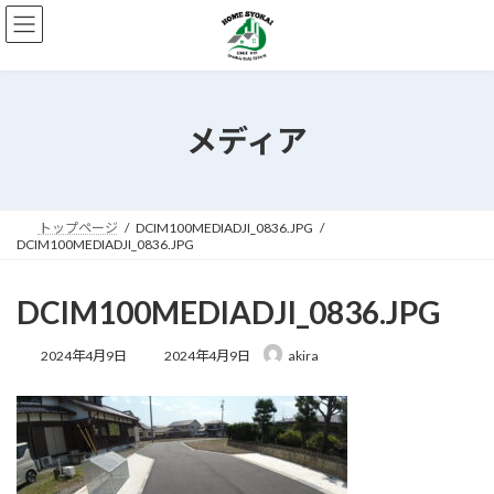
コ
ナ
ン
ビ
テ
ゲ
ン
ー
ツ
シ
へ
ョ
メディア
ス
ン
キ
に
ッ
移
プ
動
トップページ
DCIM100MEDIADJI_0836.JPG
DCIM100MEDIADJI_0836.JPG
DCIM100MEDIADJI_0836.JPG
最
2024年4月9日
2024年4月9日
akira
終
更
新
日
時
: