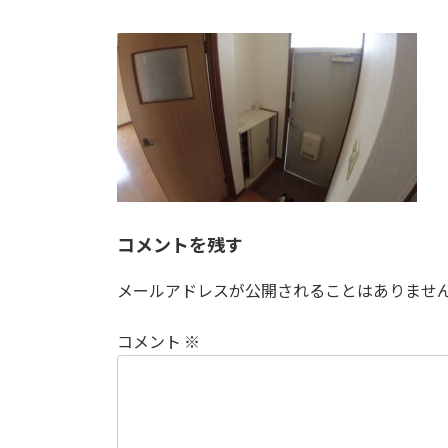
終
更
新
日
時
:
コメントを残す
メールアドレスが公開されることはありませ
コメント
※