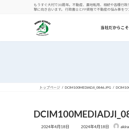
コ
ナ
もうすぐ大村で30周年。不動産、農地転用、相続や各種行政
摯に向き合います。 行政書士とFP資格で不動産の悩み事を
ン
ビ
テ
ゲ
ン
ー
当社だからこそ
ツ
シ
へ
ョ
ス
ン
キ
に
ッ
移
プ
動
トップページ
DCIM100MEDIADJI_0846.JPG
DCIM10
DCIM100MEDIADJI_08
最
2024年4月18日
2024年4月18日
akira