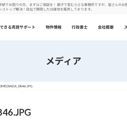
手続でお困りの方、まずはご相談を！ 親子で営む小さな事務所ですが、皆さんのお
ワンストップ解決！自社で開発した分譲地を販売しております。
できる売買サポート
物件情報
行政書士
会社概要
メディア
0MEDIADJI_0846.JPG
46.JPG