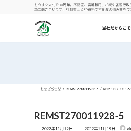
コ
ナ
もうすぐ大村で30周年。不動産、農地転用、相続や各種行政
摯に向き合います。 行政書士とFP資格で不動産の悩み事を
ン
ビ
テ
ゲ
ン
ー
当社だからこそ
ツ
シ
へ
ョ
ス
ン
キ
に
ッ
移
プ
動
トップページ
REMST270011928-5
REMST27001192
REMST270011928-5
最
2022年11月19日
2022年11月19日
ak