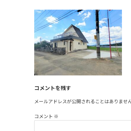
終
更
新
日
時
:
コメントを残す
メールアドレスが公開されることはありませ
コメント
※