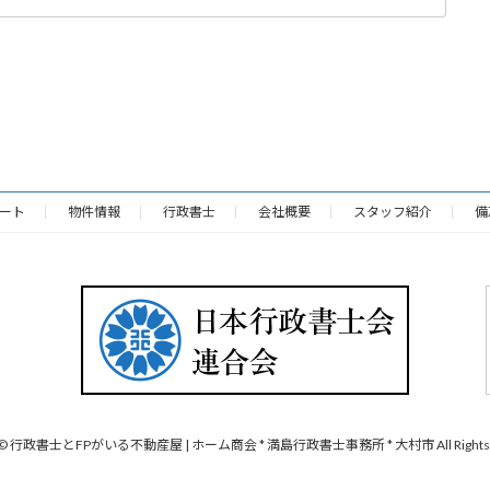
ート
物件情報
行政書士
会社概要
スタッフ紹介
備
ht © 行政書士とFPがいる不動産屋 | ホーム商会 * 満島行政書士事務所 * 大村市 All Rights R