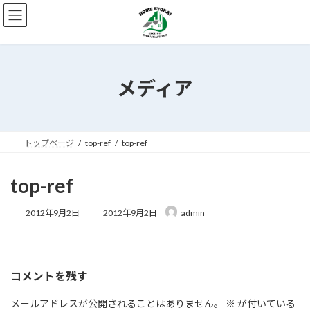
コ
ナ
ン
ビ
テ
ゲ
ン
ー
ツ
シ
へ
ョ
メディア
ス
ン
キ
に
ッ
移
プ
動
トップページ
top-ref
top-ref
top-ref
最
2012年9月2日
2012年9月2日
admin
終
更
新
日
時
コメントを残す
:
メールアドレスが公開されることはありません。
※
が付いている