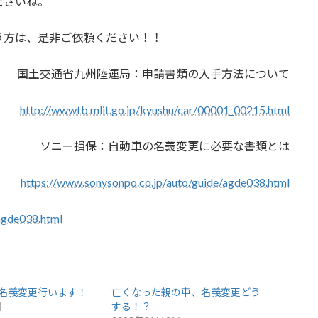
ださいね。
う方は、是非ご依頼ください！！
国土交通省九州陸運局：申請書類の入手方法について
http://wwwtb.mlit.go.jp/kyushu/car/00001_00215.html
ソニー損保：自動車の名義変更に必要な書類とは
https://www.sonysonpo.co.jp/auto/guide/agde038.html
agde038.html
名義変更行います！
亡くなった親の車、名義変更どう
日
する！？