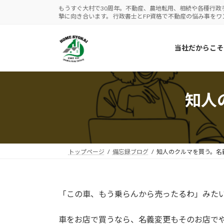
コ
ナ
もうすぐ大村で30周年。不動産、農地転用、相続や各種行政
摯に向き合います。 行政書士とFP資格で不動産の悩み事を
ン
ビ
テ
ゲ
ン
ー
当社だからこそ
ツ
シ
へ
ョ
ス
ン
キ
に
知人
ッ
移
プ
動
トップページ
備忘録ブログ
知人のクルマを買う。名
「この車、もう乗らんから売ったるわ」みた
車をお店で買うなら、名義変更もそのお店で