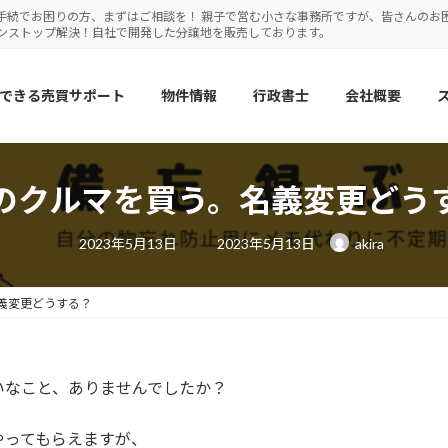
手続でお困りの方、まずはご相談を！ 親子で営む小さな事務所ですが、皆さんのお
ワンストップ解決！自社で開発した分譲地を販売しております。
できる売買サポート
物件情報
行政書士
会社概要
のクルマを買う。名義変更どう
最
2023年5月13日
2023年5月13日
akira
終
更
新
日
義変更どうする？
時
:
いなこと、ありませんでしたか？
やってもらえますが、